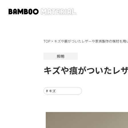
TOP
>
キズや痕がついたレザーや家具製作の端材を用
照明
キズや痕がついたレ
# キズ