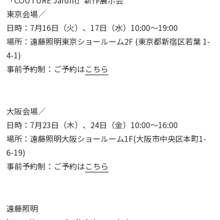
「
COUTURE Jardin
」新作展示会
東京会場／
日時：
7
月
16
日（火）、
17
日（水）
10:00
〜
19:00
場所：遠藤照明東京ショールーム
2F (
東京都新宿区若葉
1-
4-1)
事前予約制：ご予約は
こちら
大阪会場／
日時：
7
月
23
日（木）、
24
日（金）
10:00
〜
16:00
場所：遠藤照明大阪ショールーム
1F(
大阪市中央区本町
1-
6-19)
事前予約制：
ご予約は
こちら
遠藤照明